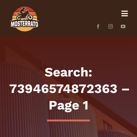
Skip
to
content
Search:
73946574872363 –
Page 1