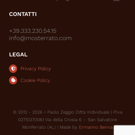
CONTATTI
+39.333.230.54.15
info@mosterrato.com
LEGAL
Privacy Policy
Cookie Policy
© 2012 - 2026 • Paolo Zeggio Ditta Individuale | P.Iva
02751370061 Via della Crosia 6 – San Salvatore
Monferrato (AL) | Made by
Ermanno Benna