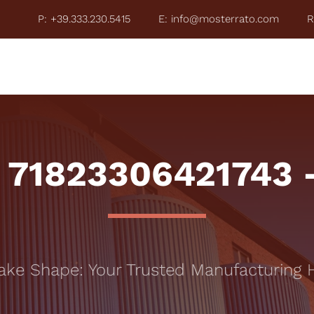
P: +39.333.230.5415
E: info@mosterrato.com
R
ZE 2026
COSA FACCIAMO
CHI È MOSTERRATO
TO
 71823306421743 
ake Shape: Your Trusted Manufacturing 