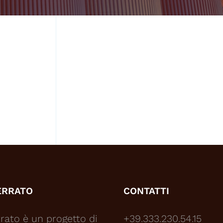
ERRATO
CONTATTI
rato è un progetto di
+39.333.230.54.15