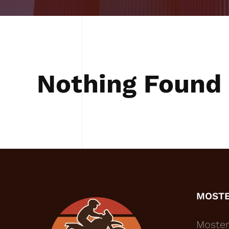
Nothing Found
MOST
Moster