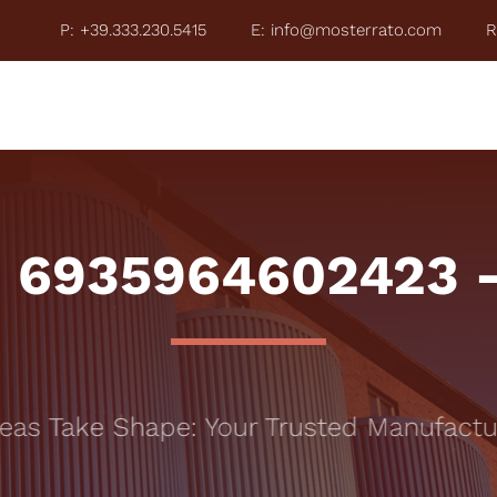
P: +39.333.230.5415
E: info@mosterrato.com
R
ZE 2026
COSA FACCIAMO
CHI È MOSTERRATO
TO
: 6935964602423 –
s Take Shape: Your Trusted Manufacturi