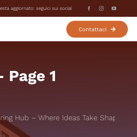
esta aggiornato: seguici sui social
Contattaci
UR PERSONALIZZATO
 Page 1
ng Hub – Where Ideas Take Shape: Your 