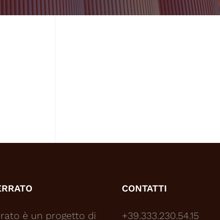
ERRATO
CONTATTI
rato è un progetto di
+39.333.230.54.15