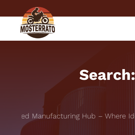
Skip
to
content
ESPERIEN
Search
Trusted Manufacturing Hub – Where Idea