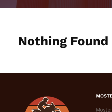
Nothing Found
MOST
Moster