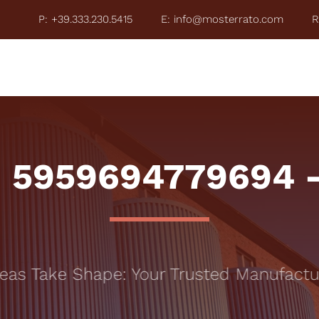
P: +39.333.230.5415
E: info@mosterrato.com
R
ZE 2026
COSA FACCIAMO
CHI È MOSTERRATO
TO
: 5959694779694 –
s Take Shape: Your Trusted Manufacturi