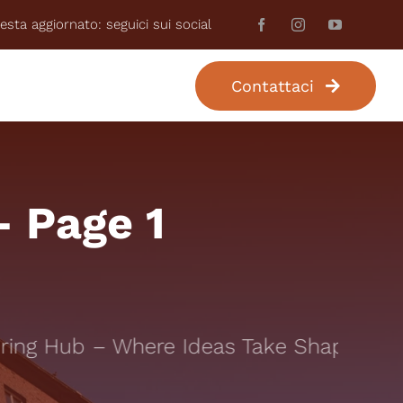
esta aggiornato: seguici sui social
Contattaci
UR PERSONALIZZATO
 Page 1
ng Hub – Where Ideas Take Shape: Your 