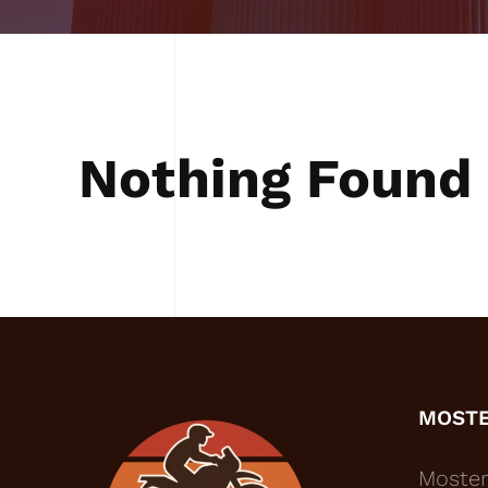
Nothing Found
MOST
Moster