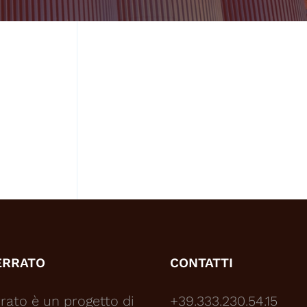
ERRATO
CONTATTI
rato è un progetto di
+39.333.230.54.15