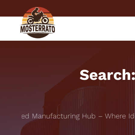
Skip
to
content
ESPERIEN
Search
Trusted Manufacturing Hub – Where Idea