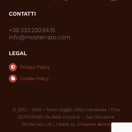
CONTATTI
+39.333.230.54.15
info@mosterrato.com
LEGAL
Privacy Policy
Cookie Policy
© 2012 - 2026 • Paolo Zeggio Ditta Individuale | P.Iva
02751370061 Via della Crosia 6 – San Salvatore
Monferrato (AL) | Made by
Ermanno Benna