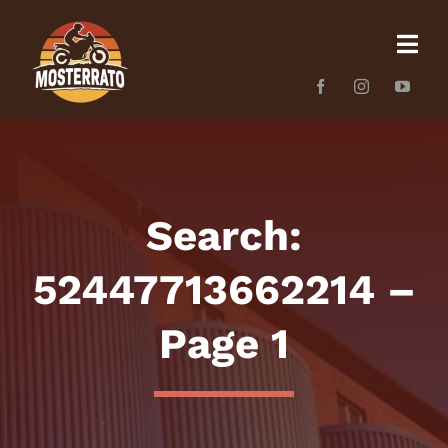
Skip
to
content
Search:
52447713662214 –
Page 1