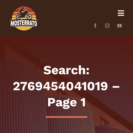
Skip
to
content
Search:
2769454041019 –
Page 1