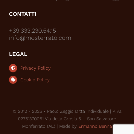
CONTATTI
+39.333.230.54.15
info@mosterrato.com
LEGAL
Privacy Policy
Cookie Policy
© 2012 - 2026 • Paolo Zeggio Ditta Individuale | P.Iva
02751370061 Via della Crosia 6 – San Salvatore
Monferrato (AL) | Made by
Ermanno Benna