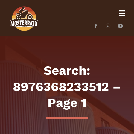
Skip
to
content
Search:
8976368233512 –
Page 1