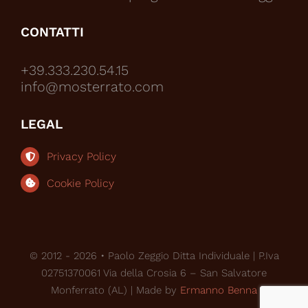
CONTATTI
+39.333.230.54.15
info@mosterrato.com
LEGAL
Privacy Policy
Cookie Policy
© 2012 - 2026 • Paolo Zeggio Ditta Individuale | P.Iva
02751370061 Via della Crosia 6 – San Salvatore
Monferrato (AL) | Made by
Ermanno Benna