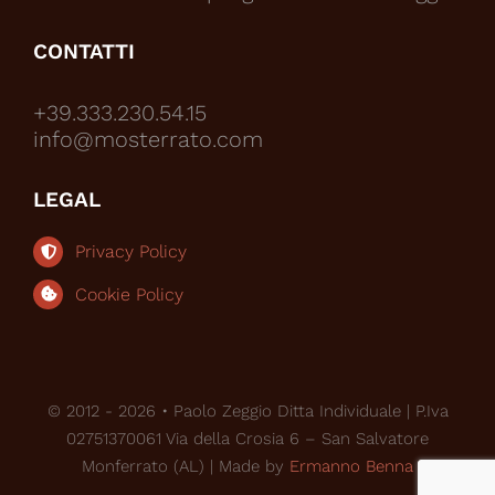
CONTATTI
+39.333.230.54.15
info@mosterrato.com
LEGAL
Privacy Policy
Cookie Policy
© 2012 - 2026 • Paolo Zeggio Ditta Individuale | P.Iva
02751370061 Via della Crosia 6 – San Salvatore
Monferrato (AL) | Made by
Ermanno Benna