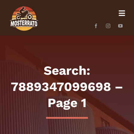
Skip
to
content
Search:
7889347099698 –
Page 1