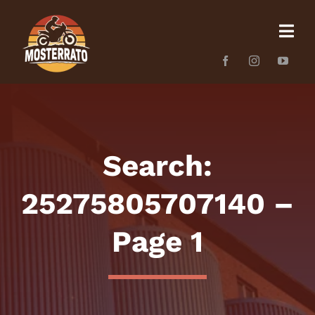
Skip
to
content
Search:
25275805707140 –
Page 1