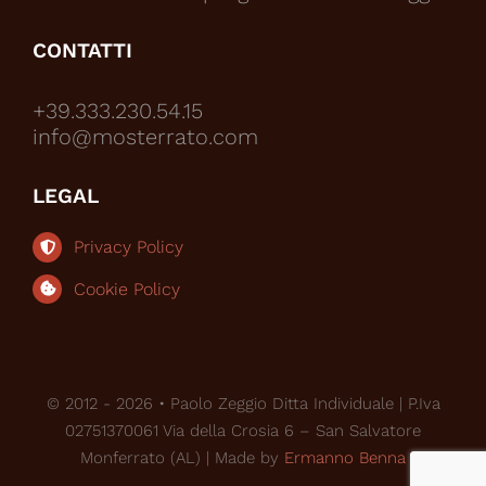
CONTATTI
+39.333.230.54.15
info@mosterrato.com
LEGAL
Privacy Policy
Cookie Policy
© 2012 - 2026 • Paolo Zeggio Ditta Individuale | P.Iva
02751370061 Via della Crosia 6 – San Salvatore
Monferrato (AL) | Made by
Ermanno Benna