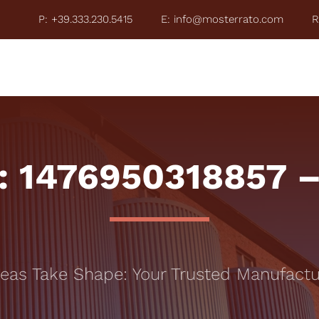
P: +39.333.230.5415
E: info@mosterrato.com
R
ZE 2026
COSA FACCIAMO
CHI È MOSTERRATO
TO
: 1476950318857 –
s Take Shape: Your Trusted Manufacturi