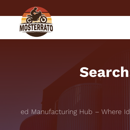
Skip
to
content
ESPERIEN
Search
Trusted Manufacturing Hub – Where Idea