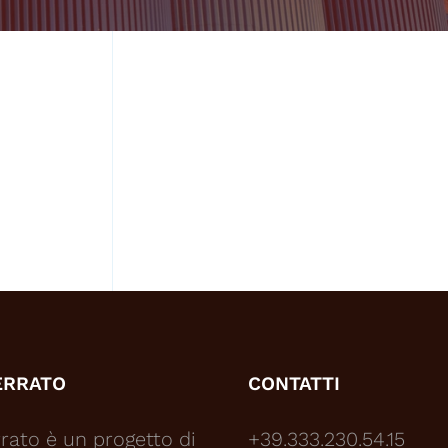
ERRATO
CONTATTI
rato è un progetto di
+39.333.230.54.15