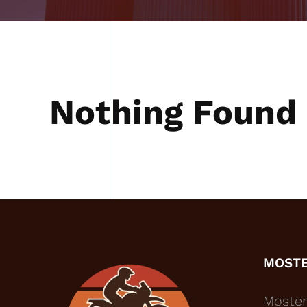
Nothing Found
MOST
Moster